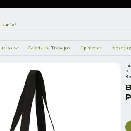
ductos
Galería de Trabajos
Opiniones
Nosotro
Ini
>
Bo
B
P