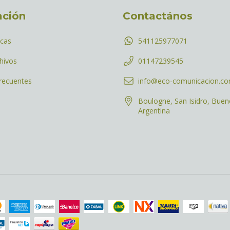
ación
Contactános
icas
541125977071
hivos
01147239545
recuentes
info@eco-comunicacion.c
Boulogne, San Isidro, Buen
Argentina