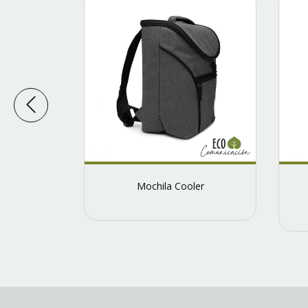
ue Eco
Mochila Cooler