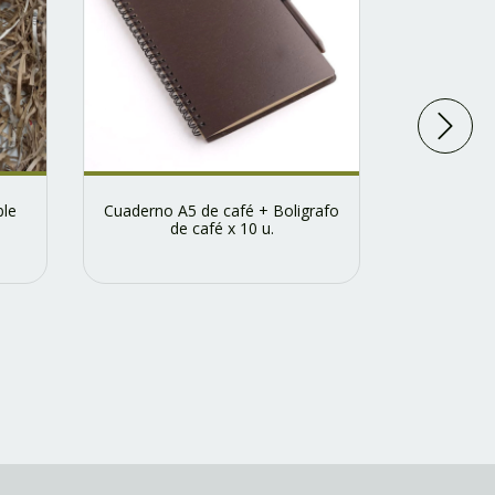
ble
Cuaderno A5 de café + Boligrafo
Cuadernos 
de café x 10 u.
con lo