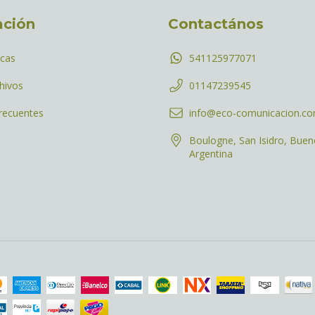
ación
Contactános
icas
541125977071
hivos
01147239545
recuentes
info@eco-comunicacion.c
Boulogne, San Isidro, Buen
Argentina