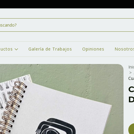
ductos
Galería de Trabajos
Opiniones
Nosotro
Ini
>
Cu
C
D