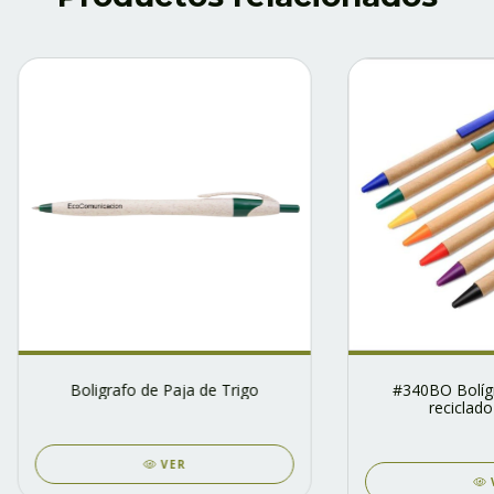
Boligrafo de Paja de Trigo
#340BO Bolígr
reciclado
VER