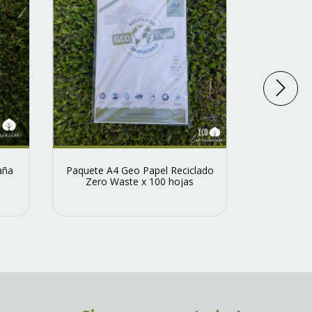
aña
Paquete A4 Geo Papel Reciclado
Resma A4
Zero Waste x 100 hojas