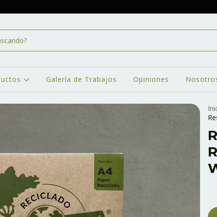
ductos
Galería de Trabajos
Opiniones
Nosotro
Ini
Re
R
R
W