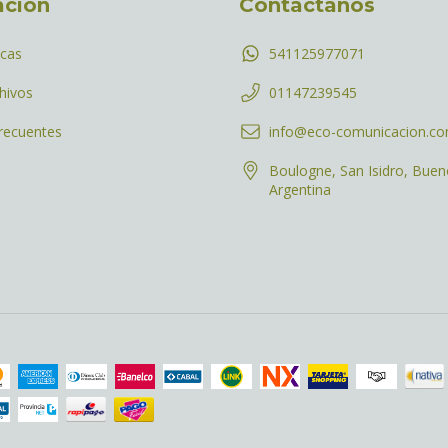
ación
Contactános
icas
541125977071
hivos
01147239545
recuentes
info@eco-comunicacion.c
Boulogne, San Isidro, Buen
Argentina